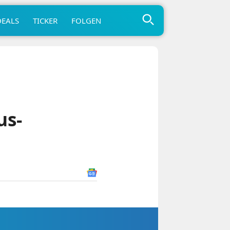
DEALS
TICKER
FOLGEN
us-