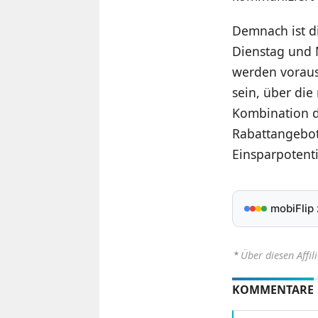
Demnach ist di
Dienstag und
werden vorauss
sein, über di
Kombination d
Rabattangebot
Einsparpotenti
mobiFlip
⋆
Über diesen Affil
KOMMENTARE