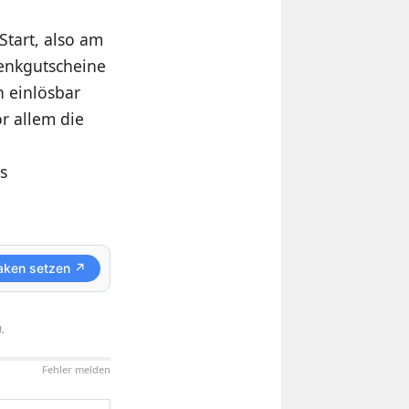
Start, also am
enkgutscheine
n einlösbar
r allem die
n
s
aken setzen ↗
.
Fehler melden