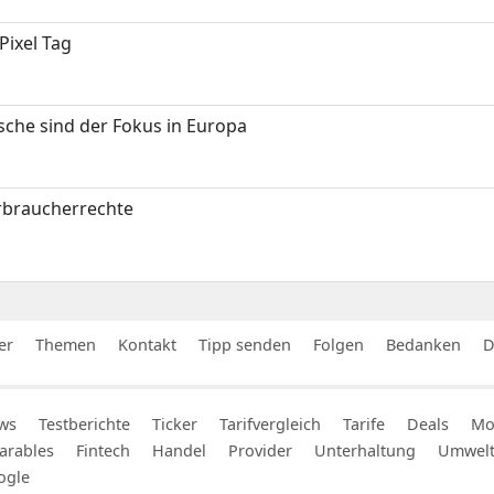
Pixel Tag
sche sind der Fokus in Europa
erbraucherrechte
er
Themen
Kontakt
Tipp senden
Folgen
Bedanken
D
ws
Testberichte
Ticker
Tarifvergleich
Tarife
Deals
Mob
arables
Fintech
Handel
Provider
Unterhaltung
Umwel
ogle