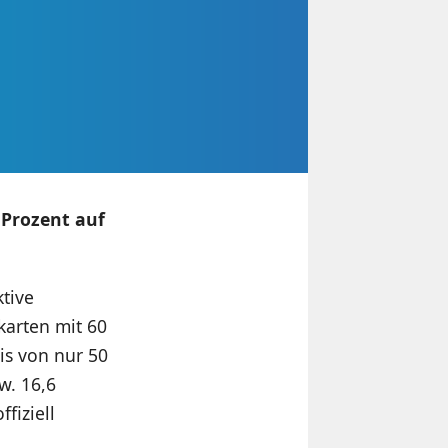
 Prozent auf
tive
karten mit 60
s von nur 50
w. 16,6
ffiziell