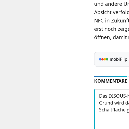
und andere Unt
Absicht verfol
NFC in Zukunft
erst noch zei
öffnen, damit 
mobiFlip
KOMMENTARE
Das DISQUS-K
Grund wird da
Schaltfläche g