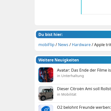
Du bist hier:
mobiFlip
/
News
/
Hardware
/
Apple tr
Weitere Neuigkeiten
Avatar: Das Ende der Filme is
in Unterhaltung
Dieser Citroën Ami soll Roll
in Mobilität
O2 belohnt Freunde werben: