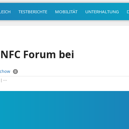
LEICH
TESTBERICHTE
MOBILITÄT
UNTERHALTUNG
t NFC Forum bei
uchow
|
⋯