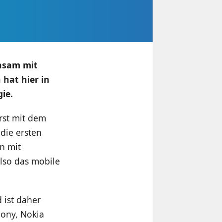
insam mit
hat hier in
ie.
rst mit dem
 die ersten
n mit
also das mobile
 ist daher
Sony, Nokia