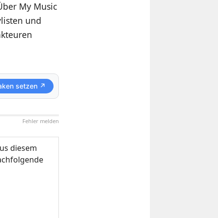
 Über My Music
ylisten und
akteuren
aken setzen ↗
Fehler melden
us diesem
nachfolgende