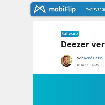
TARIFVERG
Software
Deezer ver
Von
René Hesse
03.09.16 | 14:45 Uhr