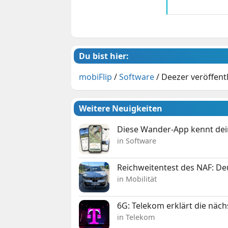
Du bist hier:
mobiFlip
/
Software
/
Deezer veröffent
Weitere Neuigkeiten
Diese Wander-App kennt deine
in Software
Reichweitentest des NAF: D
in Mobilität
6G: Telekom erklärt die näc
in Telekom