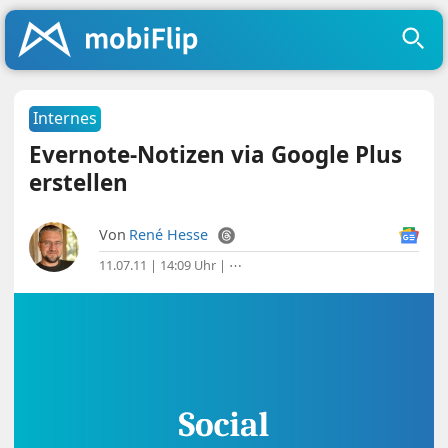
Internes
Evernote-Notizen via Google Plus
erstellen
Von
René Hesse
11.07.11 | 14:09 Uhr
|
⋯