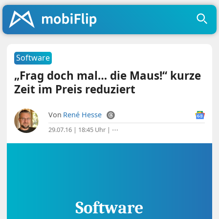
Software
„Frag doch mal… die Maus!“ kurze
Zeit im Preis reduziert
Von
René Hesse
29.07.16 | 18:45 Uhr
|
⋯