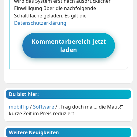
wird das System erst nach ausdrücklicher
Einwilligung über die nachfolgende
Schaltfläche geladen. Es gilt die
Datenschutzerklärung
.
Kommentarbereich jetzt
laden
Du bist hier:
mobiFlip
/
Software
/
„Frag doch mal… die Maus!“
kurze Zeit im Preis reduziert
Weitere Neuigkeiten