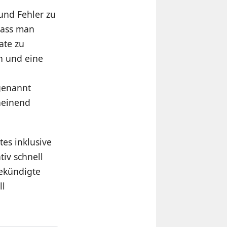
und Fehler zu
dass man
ate zu
 und eine
 genannt
heinend
tes inklusive
tiv schnell
gekündigte
ll