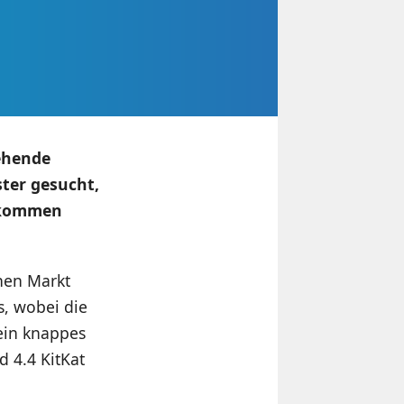
tehende
ster gesucht,
g kommen
chen Markt
s, wobei die
 ein knappes
d 4.4 KitKat