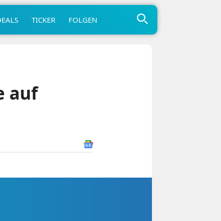
DEALS
TICKER
FOLGEN
e auf