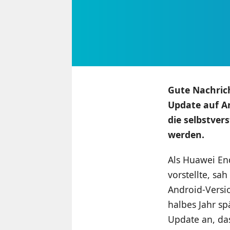
Gute Nachrich
Update auf An
die selbstver
werden.
Als Huawei End
vorstellte, s
Android-Versio
halbes Jahr sp
Update an, das