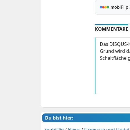
mobiFlip
KOMMENTARE
Das DISQUS-K
Grund wird da
Schaltfläche g
Du bist hier:
mobiFlip
/
News
/
Firmware und Updat