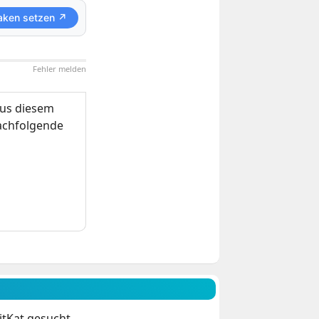
aken setzen ↗
Fehler melden
us diesem
nachfolgende
itKat gesucht