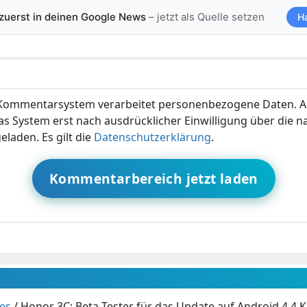
 zuerst in deinen Google News
– jetzt als Quelle setzen
H
ommentarsystem verarbeitet personenbezogene Daten. A
s System erst nach ausdrücklicher Einwilligung über die 
eladen. Es gilt die
Datenschutzerklärung
.
Kommentarbereich jetzt laden
es
/
Honor 3C: Beta-Tester für das Update auf Android 4.4 K