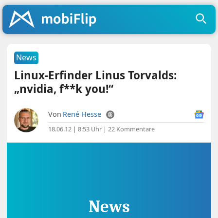
News
Linux-Erfinder Linus Torvalds:
„nvidia, f**k you!“
Von
René Hesse
18.06.12 | 8:53 Uhr
|
22 Kommentare