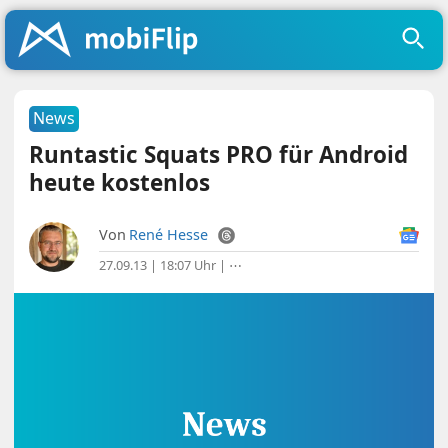
News
Runtastic Squats PRO für Android
heute kostenlos
Von
René Hesse
27.09.13 | 18:07 Uhr
|
⋯