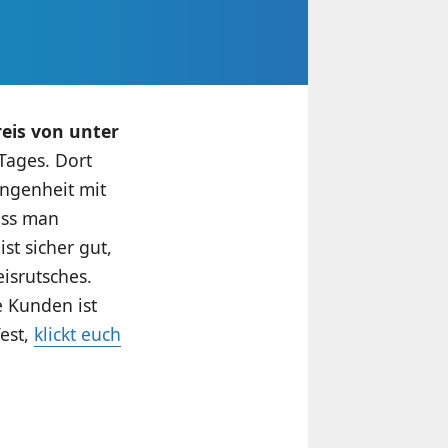
eis von unter
Tages. Dort
angenheit mit
uss man
t sicher gut,
eisrutsches.
e Kunden ist
Test,
klickt euch