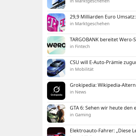
in Marktgeschehen
29,9 Milliarden Euro Umsat
in Marktgeschehen
TARGOBANK bereitet Wero-St
in Fintech
CSU will E-Auto-Prämie zugu
in Mobilität
Grokipedia: Wikipedia-Alterna
in News
GTA 6: Sehen wir heute den e
in Gaming
Elektroauto-Fahrer: „Diese L