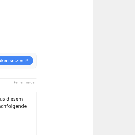
aken setzen ↗
Fehler melden
us diesem
nachfolgende