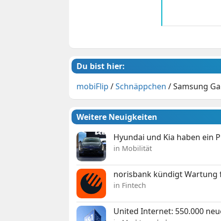
Du bist hier:
mobiFlip
/
Schnäppchen
/
Samsung Gal
Weitere Neuigkeiten
Hyundai und Kia haben ein 
in Mobilität
norisbank kündigt Wartung 
in Fintech
United Internet: 550.000 ne