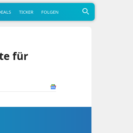
DEALS
TICKER
FOLGEN
te für