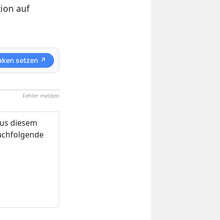
tion auf
aken setzen ↗
Fehler melden
us diesem
nachfolgende