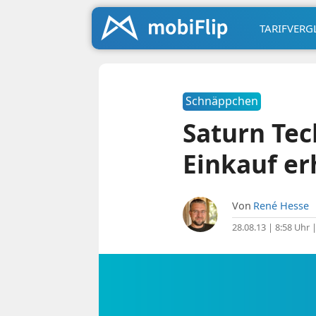
TARIFVERG
Schnäppchen
Saturn Tec
Einkauf er
Von
René Hesse
28.08.13 | 8:58 Uhr