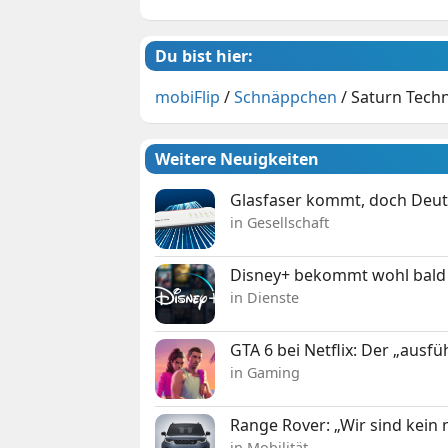
Du bist hier:
mobiFlip
/
Schnäppchen
/
Saturn Techn
Weitere Neuigkeiten
Glasfaser kommt, doch Deuts
in Gesellschaft
Disney+ bekommt wohl bald 
in Dienste
GTA 6 bei Netflix: Der „ausfü
in Gaming
Range Rover: „Wir sind kein
in Mobilität