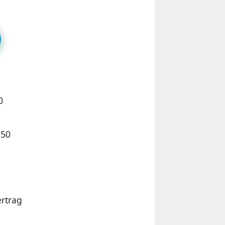
0
150
ertrag