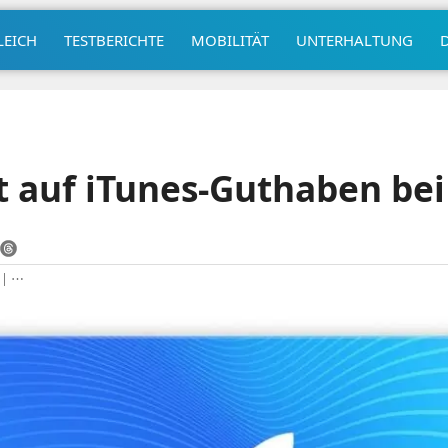
LEICH
TESTBERICHTE
MOBILITÄT
UNTERHALTUNG
t auf iTunes-Guthaben be
|
⋯