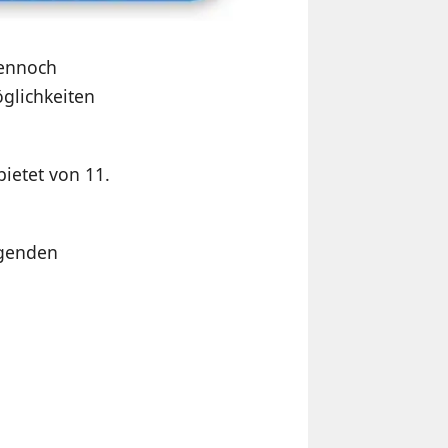
dennoch
glichkeiten
ietet von 11.
lgenden