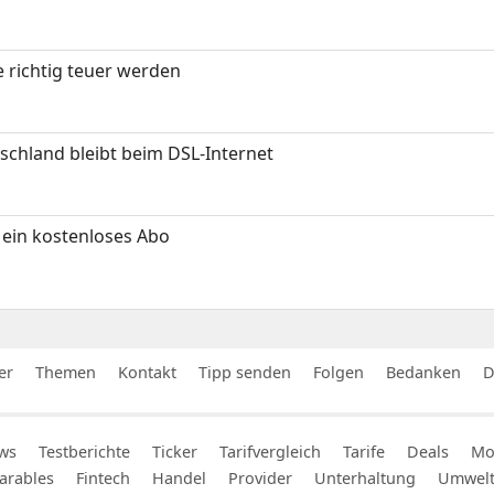
 richtig teuer werden
chland bleibt beim DSL-Internet
ein kostenloses Abo
er
Themen
Kontakt
Tipp senden
Folgen
Bedanken
D
ws
Testberichte
Ticker
Tarifvergleich
Tarife
Deals
Mob
arables
Fintech
Handel
Provider
Unterhaltung
Umwel