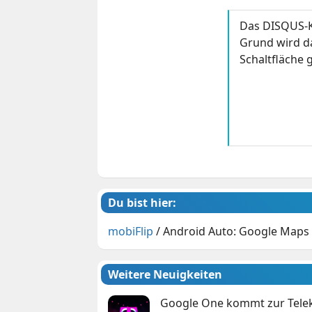
Das DISQUS-K
Grund wird da
Schaltfläche g
Du bist hier:
mobiFlip
/
Android Auto: Google Maps m
Weitere Neuigkeiten
Google One kommt zur Telek