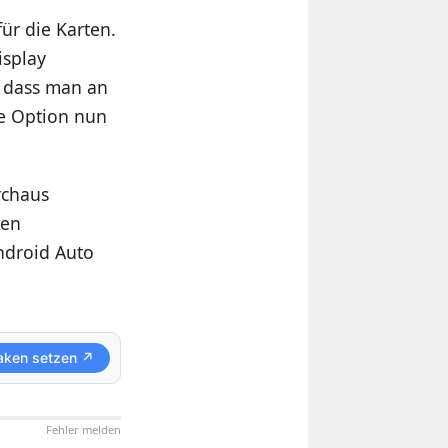
ür die Karten.
isplay
 dass man an
ie Option nun
rchaus
men
Android Auto
aken setzen ↗
Fehler melden