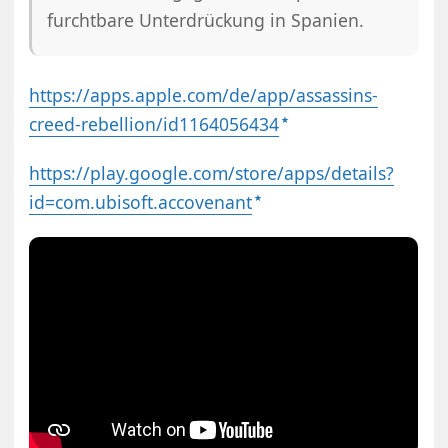
furchtbare Unterdrückung in Spanien.
https://apps.apple.com/de/app/assassins-
creed-rebellion/id1164056434
https://play.google.com/store/apps/details?
id=com.ubisoft.accovenant