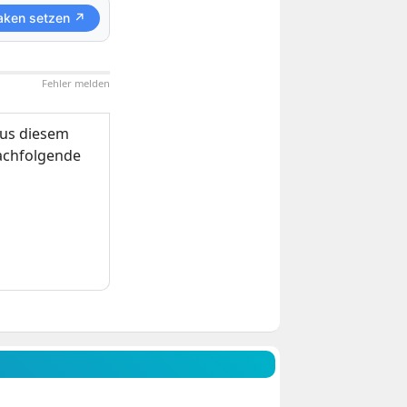
aken setzen ↗
Fehler melden
us diesem
nachfolgende