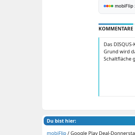
mobiFlip
KOMMENTARE
Das DISQUS-K
Grund wird da
Schaltfläche g
Du bist hier:
mobiFlip
/
Google Play Deal-Donnerstag