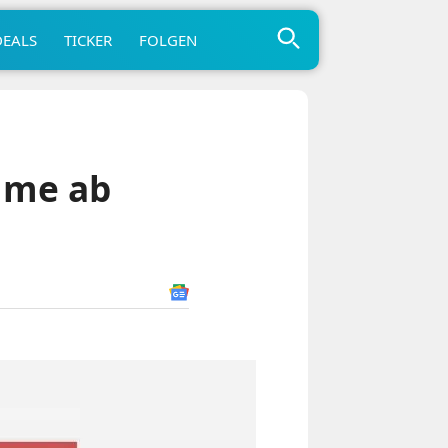
DEALS
TICKER
FOLGEN
ilme ab