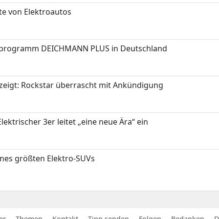
te von Elektroautos
programm DEICHMANN PLUS in Deutschland
zeigt: Rockstar überrascht mit Ankündigung
ektrischer 3er leitet „eine neue Ära“ ein
ines größten Elektro-SUVs
er
Themen
Kontakt
Tipp senden
Folgen
Bedanken
D