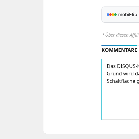
mobiFlip
⋆
Über diesen Affil
KOMMENTARE
Das DISQUS-K
Grund wird da
Schaltfläche g