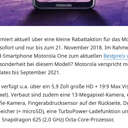
miert aktuell über eine kleine Rabattaktion für das M
b sofort und nur bis zum 21. November 2018. Im Rahme
id-Smartphone Motorola One zum aktuellen
Bestpreis
esonderheit bei diesem Modell? Motorola verspricht m
dates bis September 2021.
erfügt u.a. über ein 5,9 Zoll große HD + 19:9 Max Vi
ixel). Verbaut sind zudem eine 13-Megapixel-Kamera, 
fie-Kamera, Fingerabdrucksensor auf der Rückseite, D
eicher (+ microSD), eine TurboPower-Ladefunktion u
Snapdragon 625 (2,0 GHz) Octa-Core-Prozessor,