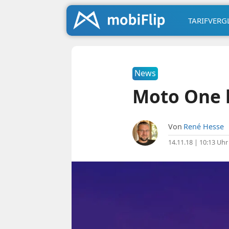
TARIFVERG
News
Moto One b
Von
René Hesse
14.11.18 | 10:13 Uhr