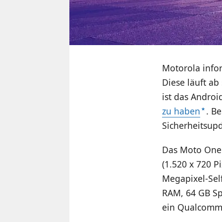
Motorola infor
Diese läuft a
ist das Andro
zu haben
. B
Sicherheitsup
Das Moto One v
(1.520 x 720 P
Megapixel-Sel
RAM, 64 GB Sp
ein Qualcomm 