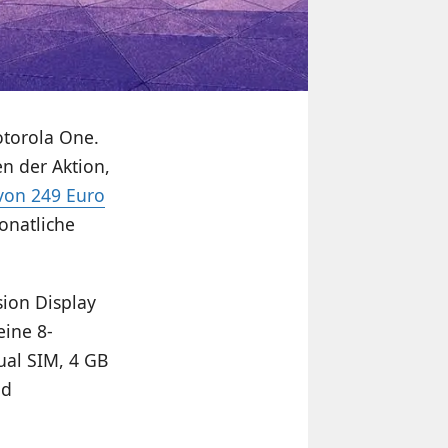
otorola One.
n der Aktion,
 von 249 Euro
onatliche
sion Display
eine 8-
ual SIM, 4 GB
nd