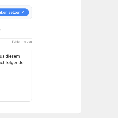
aken setzen ↗
.
Fehler melden
us diesem
nachfolgende