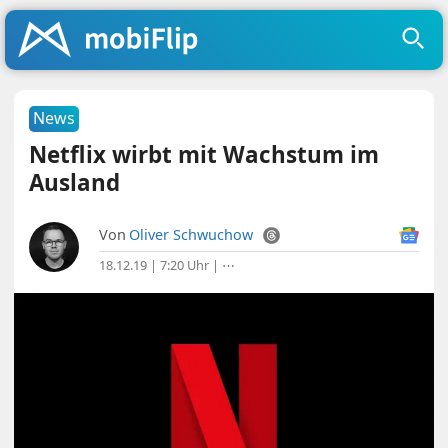
News
Netflix wirbt mit Wachstum im
Ausland
Von
Oliver Schwuchow
18.12.19 | 7:20 Uhr
|
⋯