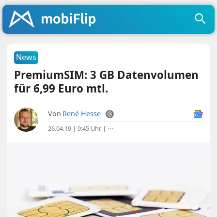
News
PremiumSIM: 3 GB Datenvolumen
für 6,99 Euro mtl.
Von
René Hesse
26.04.19 | 9:45 Uhr
|
⋯