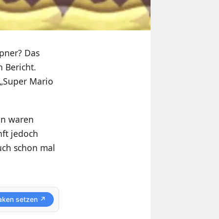
mpner? Das
 Bericht.
 „Super Mario
en waren
nft jedoch
auch schon mal
aken setzen ↗