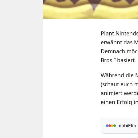
Plant Nintend
erwähnt das 
Demnach möcht
Bros.“ basiert.
Während die M
(schaut euch 
animiert werde
einen Erfolg i
mobiFlip