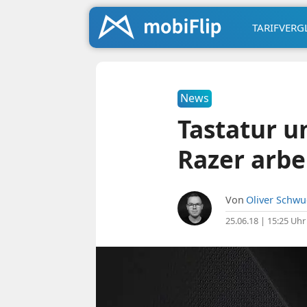
TARIFVERG
News
Tastatur u
Razer arb
Von
Oliver Schw
25.06.18 | 15:25 Uhr