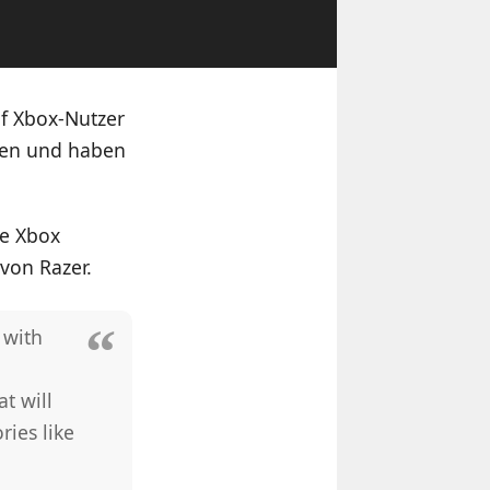
uf Xbox-Nutzer
men und haben
ie Xbox
von Razer.
 with
t will
ies like