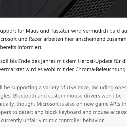
 Support für Maus und Tastatur wird vermutlich bald a
rosoft und Razer arbeiten hier anscheinend zusam
bereits informiert.
soll bis Ende des Jahres mit dem Herbst-Update für d
rmarktet wird es wohl mit der Chroma-Beleuchtung 
ll be supporting a variety of USB mice, including ones
ngles. Bluetooth and custom mouse drivers won’t be
itially, though. Microsoft is also on new game APIs tha
opers to detect and block keyboard and mouse accessor
 currently unfairly mimic controller behavior.