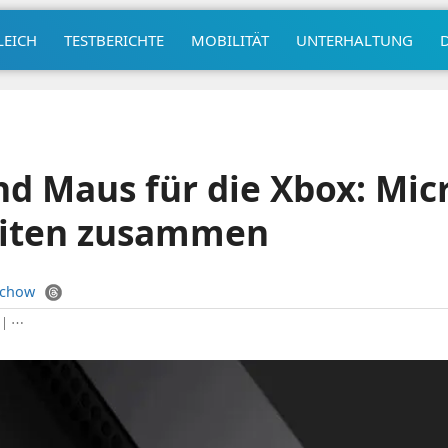
LEICH
TESTBERICHTE
MOBILITÄT
UNTERHALTUNG
nd Maus für die Xbox: Mic
eiten zusammen
uchow
|
⋯