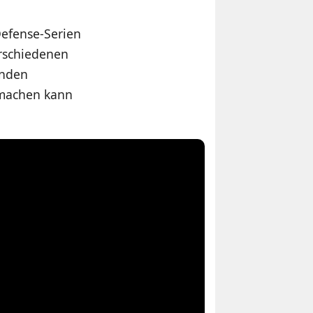
Defense-Serien
erschiedenen
unden
h machen kann