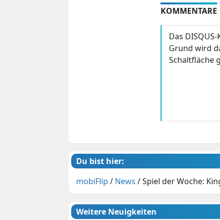
KOMMENTARE
Das DISQUS-K
Grund wird da
Schaltfläche g
Du bist hier:
mobiFlip
/
News
/
Spiel der Woche: Kin
Weitere Neuigkeiten