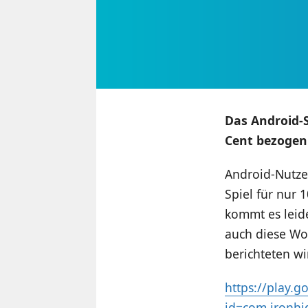
Das Android-S
Cent bezogen
Android-Nutze
Spiel für nur
kommt es leid
auch diese Wo
berichteten wi
https://play.g
id=com.ironhi