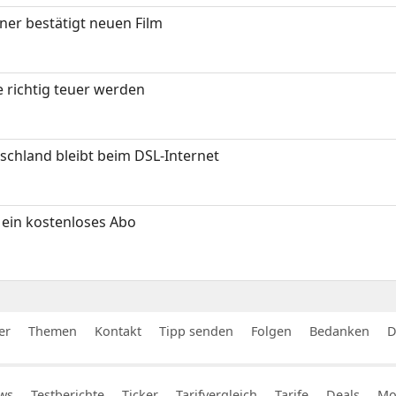
ner bestätigt neuen Film
 richtig teuer werden
chland bleibt beim DSL-Internet
ein kostenloses Abo
er
Themen
Kontakt
Tipp senden
Folgen
Bedanken
D
ws
Testberichte
Ticker
Tarifvergleich
Tarife
Deals
Mob