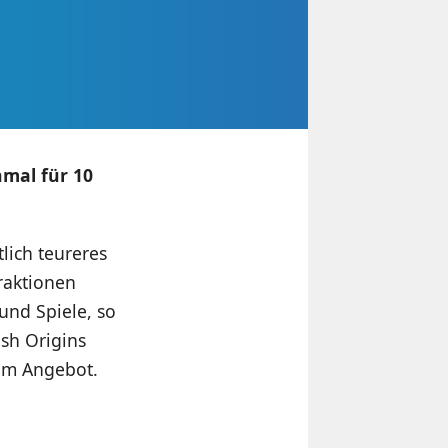
nmal für 10
lich teureres
raktionen
und Spiele, so
sh Origins
t im Angebot.