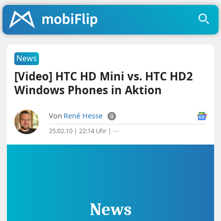
News
[Video] HTC HD Mini vs. HTC HD2
Windows Phones in Aktion
Von
René Hesse
25.02.10 | 22:14 Uhr
|
⋯