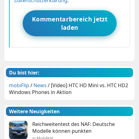
Datenschutzerklärung
.
Kommentarbereich jetzt
laden
Du bist hier:
mobiFlip
/
News
/
[Video] HTC HD Mini vs. HTC HD2
Windows Phones in Aktion
Weitere Neuigkeiten
Reichweitentest des NAF: Deutsche
Modelle können punkten
in Mobilität