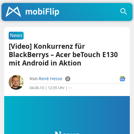
News
[Video] Konkurrenz für
BlackBerrys – Acer beTouch E130
mit Android in Aktion
Von
René Hesse
04.06.10 | 12:35 Uhr
|
⋯