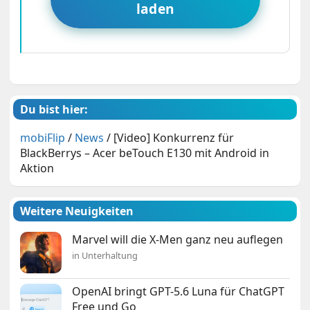
laden
Du bist hier:
mobiFlip
/
News
/
[Video] Konkurrenz für
BlackBerrys – Acer beTouch E130 mit Android in
Aktion
Weitere Neuigkeiten
Marvel will die X-Men ganz neu auflegen
in Unterhaltung
OpenAI bringt GPT-5.6 Luna für ChatGPT
Free und Go