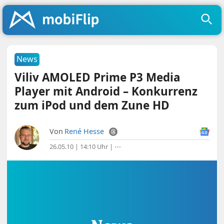
News
Viliv AMOLED Prime P3 Media
Player mit Android – Konkurrenz
zum iPod und dem Zune HD
Von
René Hesse
26.05.10 | 14:10 Uhr
|
⋯