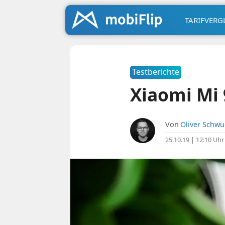
TARIFVERG
Testberichte
Xiaomi Mi 
Von
Oliver Schw
25.10.19 | 12:10 Uhr