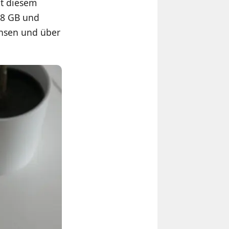
at diesem
 8 GB und
chsen und über