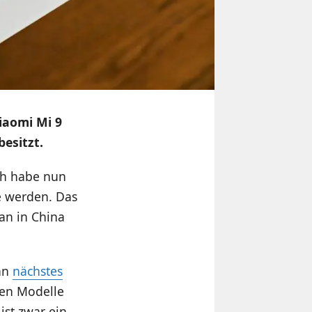
iaomi Mi 9
esitzt.
ich habe nun
le werden. Das
an in China
man
nächstes
sten Modelle
 ist zwar ein