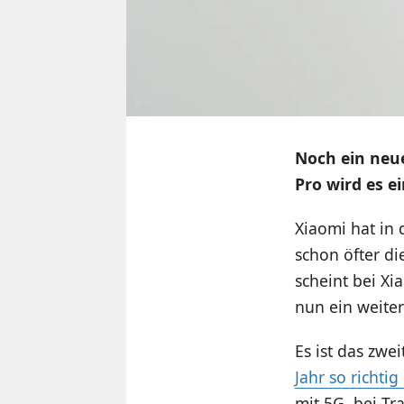
Noch ein neue
Pro wird es e
Xiaomi hat in 
schon öfter di
scheint bei X
nun ein weiter
Es ist das zw
Jahr so richt
mit 5G, bei T