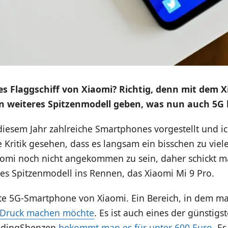
s Flaggschiff von Xiaomi? Richtig, denn mit dem X
in weiteres Spitzenmodell geben, was nun auch 5G b
diesem Jahr zahlreiche Smartphones vorgestellt und 
e Kritik gesehen, dass es langsam ein bisschen zu vie
iaomi noch nicht angekommen zu sein, daher schickt m
es Spitzenmodell ins Rennen, das Xiaomi Mi 9 Pro.
eite 5G-Smartphone von Xiaomi. Ein Bereich, in dem 
ig Druck machen möchte
. Es ist auch eines der günstig
radingShenzen
bekommt man es für unter 600 Euro
. Es