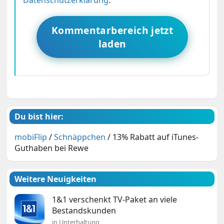
Datenschutzerklärung
.
Kommentarbereich jetzt
laden
Du bist hier:
mobiFlip
/
Schnäppchen
/
13% Rabatt auf iTunes-
Guthaben bei Rewe
Weitere Neuigkeiten
1&1 verschenkt TV-Paket an viele
Bestandskunden
in Unterhaltung