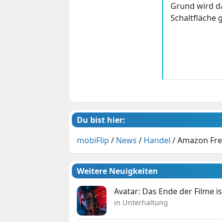
Grund wird da
Schaltfläche g
Du bist hier:
mobiFlip
/
News
/
Handel
/
Amazon Fres
Weitere Neuigkeiten
Avatar: Das Ende der Filme is
in Unterhaltung