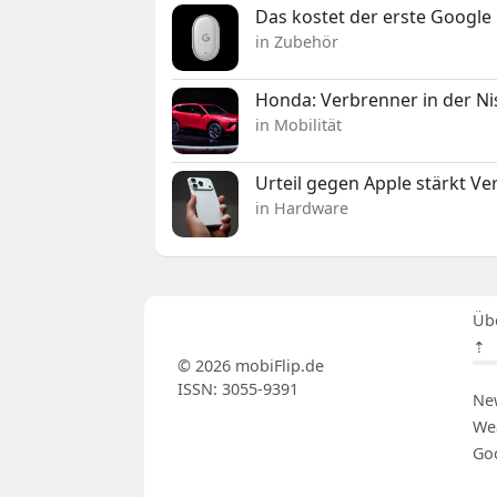
Das kostet der erste Google 
in Zubehör
Honda: Verbrenner in der Ni
in Mobilität
Urteil gegen Apple stärkt V
in Hardware
Üb
⇡
© 2026 mobiFlip.de
ISSN: 3055-9391
Ne
We
Go