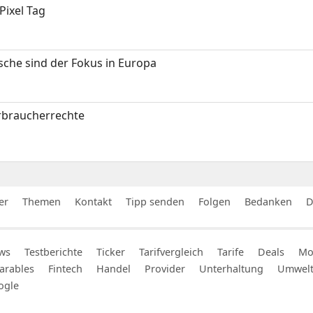
Pixel Tag
sche sind der Fokus in Europa
erbraucherrechte
er
Themen
Kontakt
Tipp senden
Folgen
Bedanken
D
ws
Testberichte
Ticker
Tarifvergleich
Tarife
Deals
Mob
arables
Fintech
Handel
Provider
Unterhaltung
Umwel
ogle