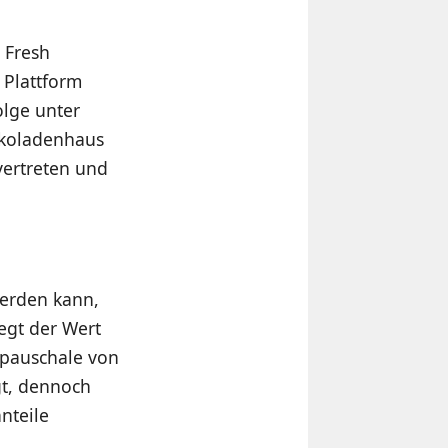
 Fresh
 Plattform
lge unter
okoladenhaus
vertreten und
erden kann,
iegt der Wert
rpauschale von
gt, dennoch
nteile