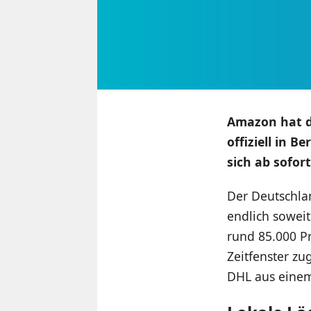
Amazon hat d
offiziell in B
sich ab sofor
Der Deutschla
endlich sowei
rund 85.000 P
Zeitfenster zu
DHL aus einem