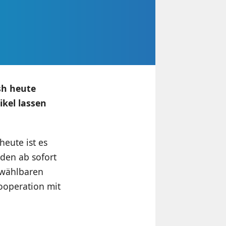
sh heute
ikel lassen
eute ist es
den ab sofort
 wählbaren
Kooperation mit