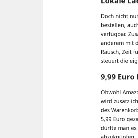
Lokale Lä
Doch nicht nu
bestellen, auc
verfügbar. Zu
anderem mit d
Rausch, Zeit f
steuert die e
9,99 Euro
Obwohl Amazon
wird zusätzlic
des Warenkorb
5,99 Euro gez
dürfte man es 
abzuknüpfen.