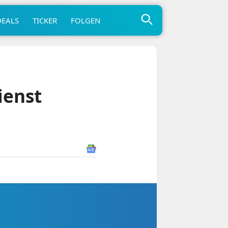
DEALS
TICKER
FOLGEN
ienst