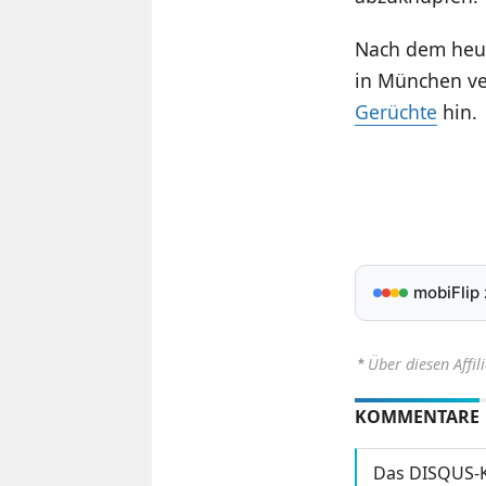
Nach dem heut
in München ve
Gerüchte
hin.
mobiFlip
⋆
Über diesen Affil
KOMMENTARE
Das DISQUS-K