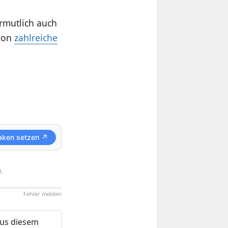
rmutlich auch
chon
zahlreiche
aken setzen ↗
.
Fehler melden
us diesem