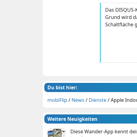
Das DISQUS-K
Grund wird da
Schaltfläche g
Du bist hier:
mobiFlip
/
News
/
Dienste
/
Apple Indo
Weitere Neuigkeiten
Diese Wander-App kennt deine