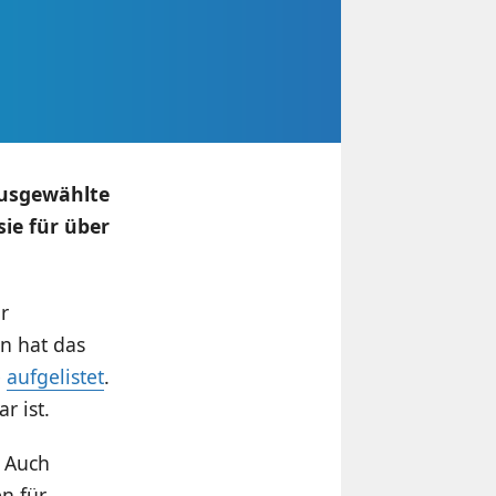
ausgewählte
sie für über
r
n hat das
e
aufgelistet
.
r ist.
. Auch
n für