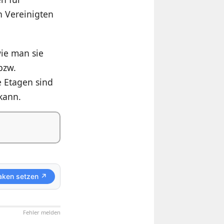
n Vereinigten
wie man sie
bzw.
e Etagen sind
kann.
aken setzen ↗
Fehler melden