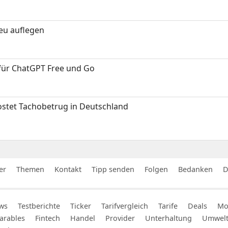
neu auflegen
 für ChatGPT Free und Go
kostet Tachobetrug in Deutschland
er
Themen
Kontakt
Tipp senden
Folgen
Bedanken
D
ws
Testberichte
Ticker
Tarifvergleich
Tarife
Deals
Mob
arables
Fintech
Handel
Provider
Unterhaltung
Umwel