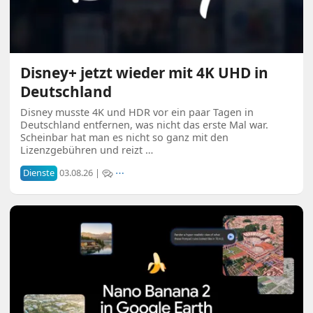
Disney+ jetzt wieder mit 4K UHD in
Deutschland
Disney musste 4K und HDR vor ein paar Tagen in
Deutschland entfernen, was nicht das erste Mal war.
Scheinbar hat man es nicht so ganz mit den
Lizenzgebühren und reizt …
Dienste
03.08.26 |
⋯