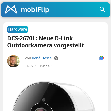
Hardware
DCS-2670L: Neue D-Link
Outdoorkamera vorgestellt
Von
René Hesse
24.02.18 | 10:45 Uhr
|
⋯