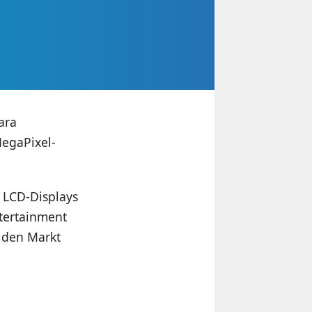
ara
MegaPixel-
ll LCD-Displays
tertainment
f den Markt