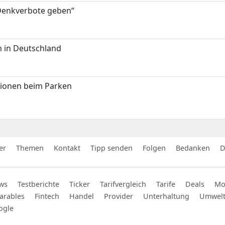
 Denkverbote geben“
 in Deutschland
tionen beim Parken
er
Themen
Kontakt
Tipp senden
Folgen
Bedanken
D
ws
Testberichte
Ticker
Tarifvergleich
Tarife
Deals
Mob
arables
Fintech
Handel
Provider
Unterhaltung
Umwel
ogle