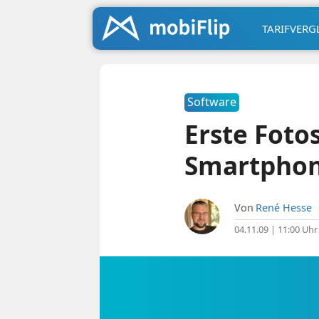
TARIFVERG
Software
Erste Foto
Smartphon
Von
René Hesse
04.11.09 | 11:00 Uhr