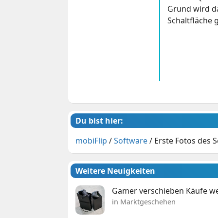
Grund wird da
Schaltfläche g
Du bist hier:
mobiFlip
/
Software
/
Erste Fotos des 
Weitere Neuigkeiten
Gamer verschieben Käufe we
in Marktgeschehen