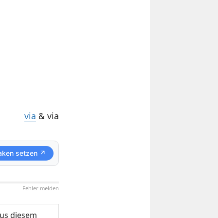
via
& via
aken setzen ↗
Fehler melden
us diesem