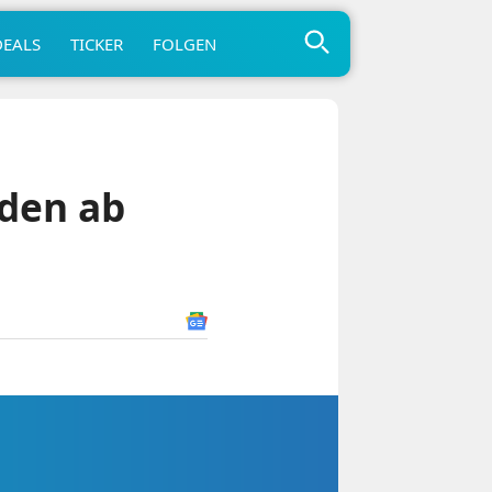
DEALS
TICKER
FOLGEN
rden ab