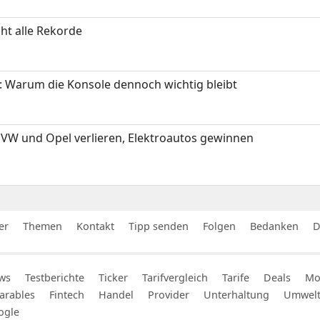
ht alle Rekorde
: Warum die Konsole dennoch wichtig bleibt
 VW und Opel verlieren, Elektroautos gewinnen
er
Themen
Kontakt
Tipp senden
Folgen
Bedanken
D
ws
Testberichte
Ticker
Tarifvergleich
Tarife
Deals
Mob
arables
Fintech
Handel
Provider
Unterhaltung
Umwel
ogle