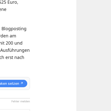
525 Euro,
ene
n Blogposting
urden am
mit 200 und
m Ausführungen
ch erst nach
aken setzen ↗
Fehler melden