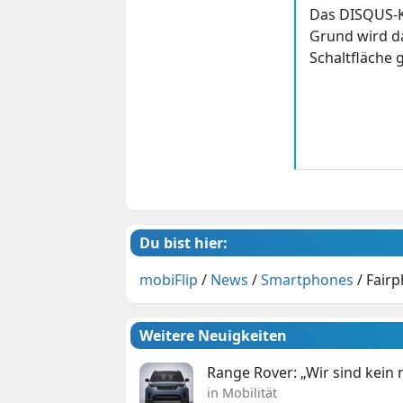
Das DISQUS-K
Grund wird da
Schaltfläche g
Du bist hier:
mobiFlip
/
News
/
Smartphones
/
Fairp
Weitere Neuigkeiten
Range Rover: „Wir sind kein
in Mobilität