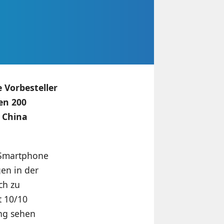
 Vorbesteller
en 200
s China
 Smartphone
gen in der
ch zu
t 10/10
ng sehen