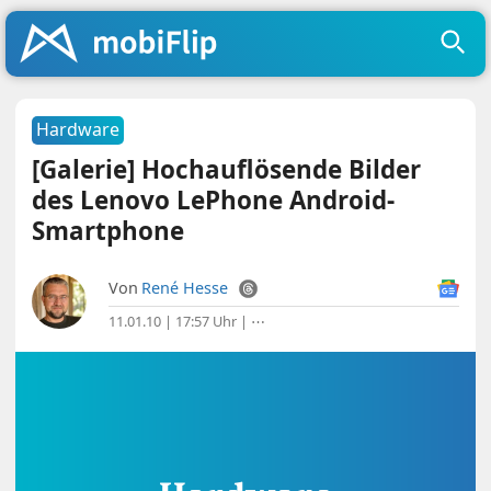
Hardware
[Galerie] Hochauflösende Bilder
des Lenovo LePhone Android-
Smartphone
Von
René Hesse
11.01.10 | 17:57 Uhr
|
⋯