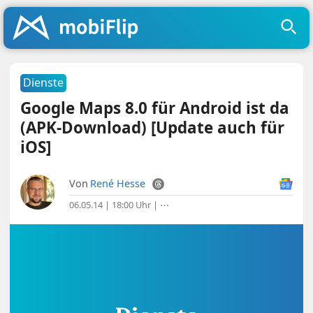
Dienste
Google Maps 8.0 für Android ist da
(APK-Download) [Update auch für
iOS]
Von
René Hesse
06.05.14 | 18:00 Uhr
|
⋯