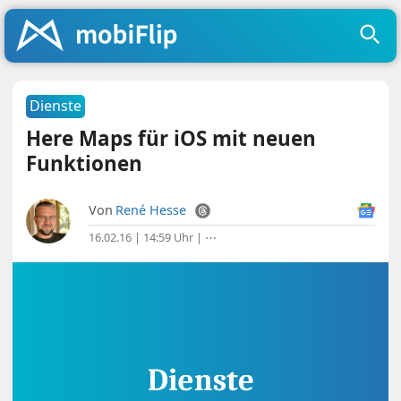
Dienste
Here Maps für iOS mit neuen
Funktionen
Von
René Hesse
16.02.16 | 14:59 Uhr
|
⋯