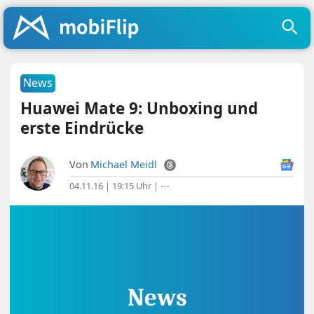
News
Huawei Mate 9: Unboxing und
erste Eindrücke
Von
Michael Meidl
04.11.16 | 19:15 Uhr
|
⋯