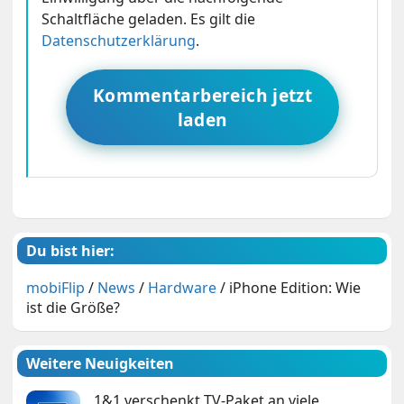
Schaltfläche geladen. Es gilt die
Datenschutzerklärung
.
Kommentarbereich jetzt
laden
Du bist hier:
mobiFlip
/
News
/
Hardware
/
iPhone Edition: Wie
ist die Größe?
Weitere Neuigkeiten
1&1 verschenkt TV-Paket an viele