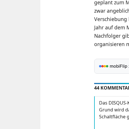
geplant zum M
zwar angeblich
Verschiebung l
Jahr auf dem 
Nachfolger gib
organisieren m
mobiFlip
44 KOMMENTA
Das DISQUS-K
Grund wird da
Schaltfläche g