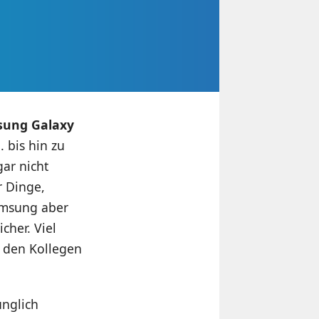
ung Galaxy
 bis hin zu
gar nicht
r Dinge,
amsung aber
cher. Viel
h den Kollegen
ünglich