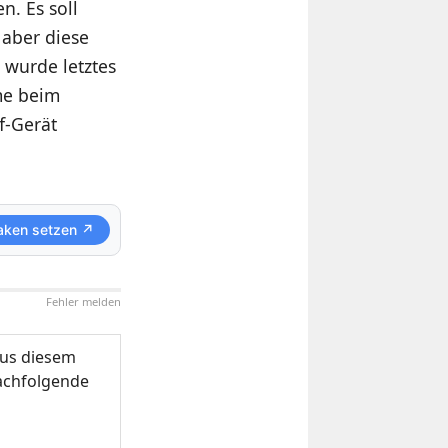
. Es soll
 aber diese
 wurde letztes
me beim
f-Gerät
aken setzen ↗
Fehler melden
us diesem
nachfolgende