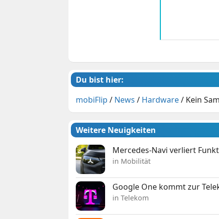
Du bist hier:
mobiFlip
/
News
/
Hardware
/
Kein Sam
Weitere Neuigkeiten
Mercedes-Navi verliert Funk
in Mobilität
Google One kommt zur Telek
in Telekom