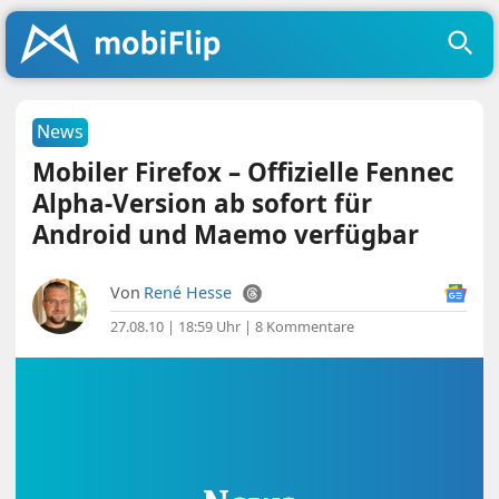
News
Mobiler Firefox – Offizielle Fennec
Alpha-Version ab sofort für
Android und Maemo verfügbar
Von
René Hesse
27.08.10 | 18:59 Uhr
|
8 Kommentare