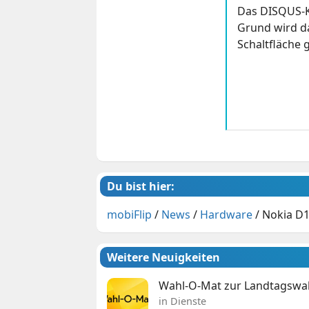
Das DISQUS-K
Grund wird da
Schaltfläche g
Du bist hier:
mobiFlip
/
News
/
Hardware
/
Nokia D1
Weitere Neuigkeiten
Wahl-O-Mat zur Landtagswahl
in Dienste