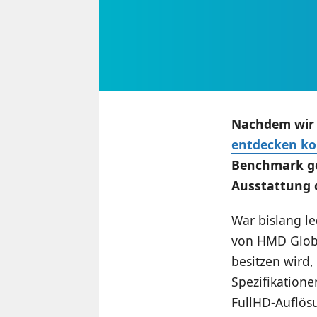
Nachdem wir 
entdecken k
Benchmark ge
Ausstattung 
War bislang l
von HMD Globa
besitzen wird,
Spezifikatione
FullHD-Auflös