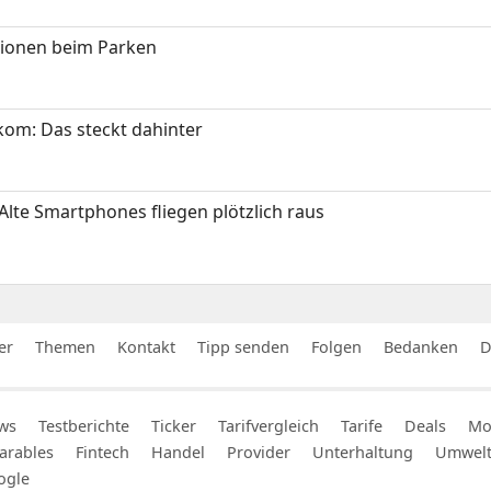
tionen beim Parken
om: Das steckt dahinter
Alte Smartphones fliegen plötzlich raus
er
Themen
Kontakt
Tipp senden
Folgen
Bedanken
D
ws
Testberichte
Ticker
Tarifvergleich
Tarife
Deals
Mob
arables
Fintech
Handel
Provider
Unterhaltung
Umwel
ogle