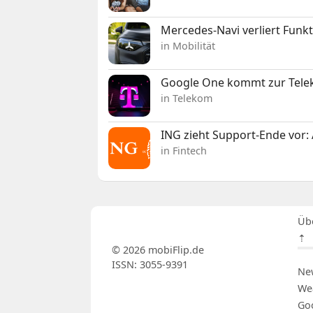
Mercedes-Navi verliert Funk
in Mobilität
Google One kommt zur Telek
in Telekom
ING zieht Support-Ende vor: 
in Fintech
Üb
⇡
© 2026 mobiFlip.de
ISSN: 3055-9391
Ne
We
Go