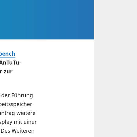
bench
AnTuTu-
r zur
r der Führung
eitsspeicher
intrag weitere
splay mit einer
 Des Weiteren