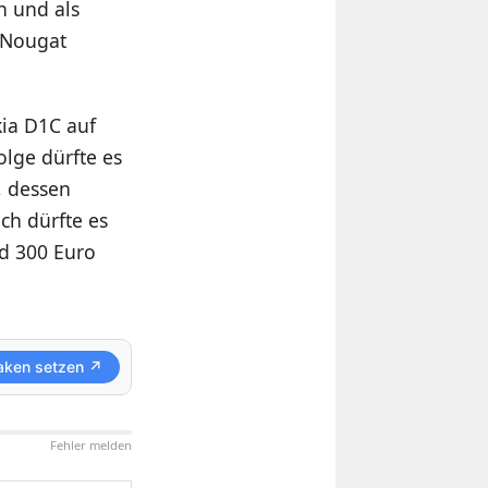
 und als
0 Nougat
ia D1C auf
lge dürfte es
, dessen
ch dürfte es
nd 300 Euro
aken setzen ↗
Fehler melden