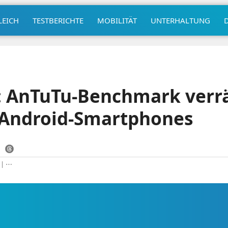
LEICH
TESTBERICHTE
MOBILITÄT
UNTERHALTUNG
: AnTuTu-Benchmark verrä
 Android-Smartphones
|
⋯