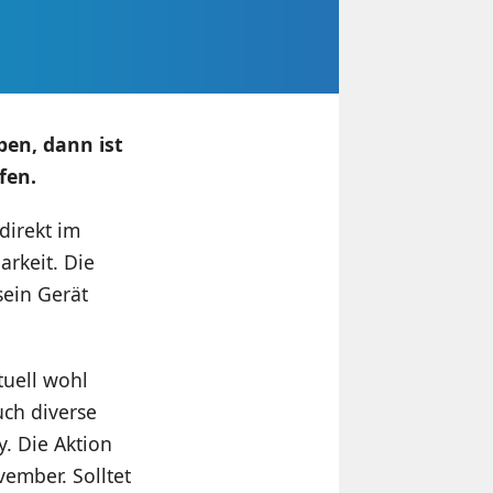
ben, dann ist
fen.
direkt im
rkeit. Die
sein Gerät
uell wohl
uch diverse
. Die Aktion
vember. Solltet