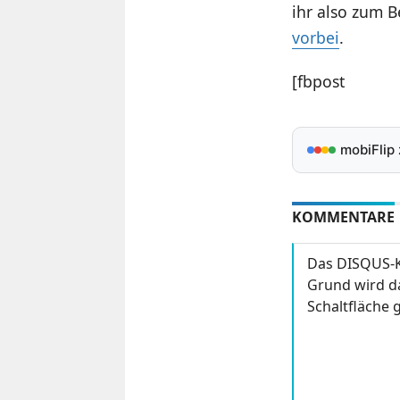
ihr also zum B
vorbei
.
[fbpost
mobiFlip
KOMMENTARE
Das DISQUS-K
Grund wird da
Schaltfläche g