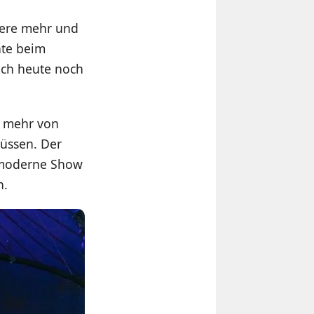
Tiere mehr und
nte beim
sich heute noch
e mehr von
müssen. Der
e moderne Show
n.