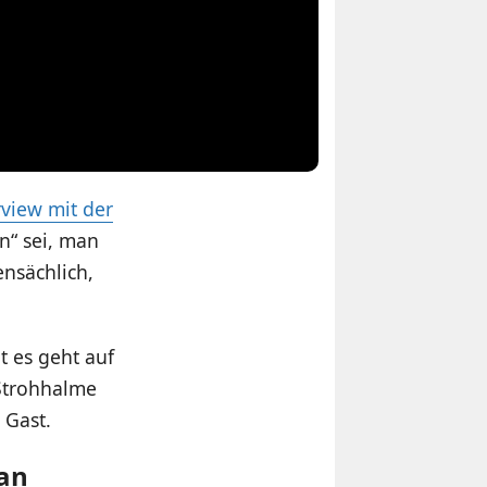
rview mit der
n“ sei, man
nsächlich,
t es geht auf
 Strohhalme
 Gast.
 an