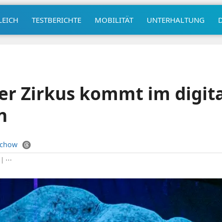
LEICH
TESTBERICHTE
MOBILITÄT
UNTERHALTUNG
Der Zirkus kommt im digit
n
uchow
|
⋯