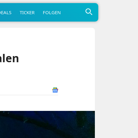
DEALS
TICKER
FOLGEN
alen