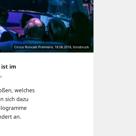
Circus Roncalli Premiere, 18.08.2018, Innsbruck
ist im
.
toßen, welches
n sich dazu
Hologramme
ndert an.