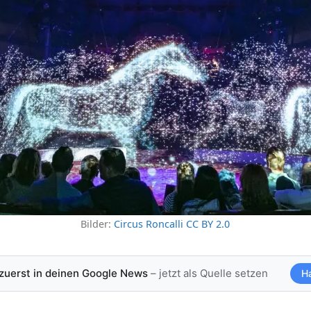
Bilder:
Circus Roncalli
CC BY 2.0
 zuerst in deinen Google News
– jetzt als Quelle setzen
H