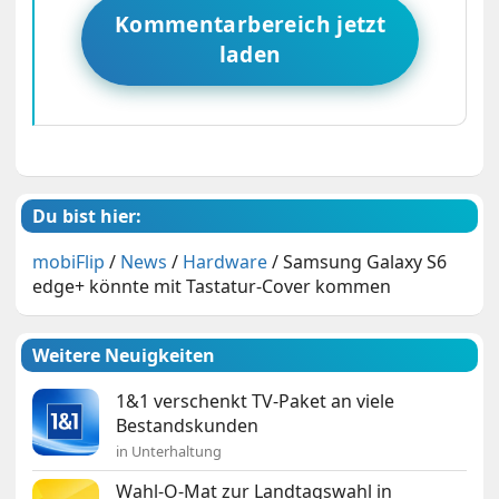
Kommentarbereich jetzt
laden
Du bist hier:
mobiFlip
/
News
/
Hardware
/
Samsung Galaxy S6
edge+ könnte mit Tastatur-Cover kommen
Weitere Neuigkeiten
1&1 verschenkt TV-Paket an viele
Bestandskunden
in Unterhaltung
Wahl-O-Mat zur Landtagswahl in