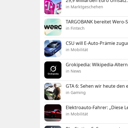
29,9 Milliarden Euro Umsat
in Marktgeschehen
TARGOBANK bereitet Wero-St
in Fintech
CSU will E-Auto-Prämie zugu
in Mobilität
Grokipedia: Wikipedia-Alterna
in News
GTA 6: Sehen wir heute den e
in Gaming
Elektroauto-Fahrer: „Diese L
in Mobilität