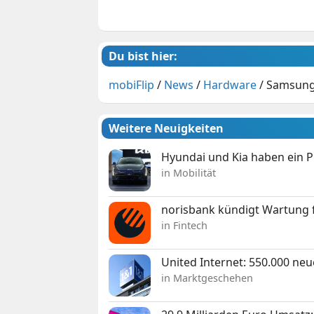
Du bist hier:
mobiFlip
/
News
/
Hardware
/
Samsung 
Weitere Neuigkeiten
Hyundai und Kia haben ein 
in Mobilität
norisbank kündigt Wartung 
in Fintech
United Internet: 550.000 ne
in Marktgeschehen