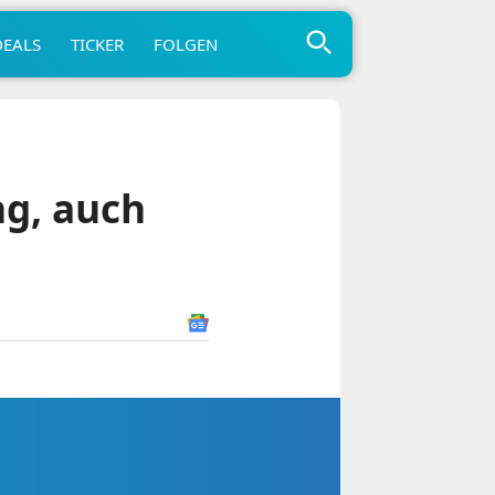
DEALS
TICKER
FOLGEN
g, auch