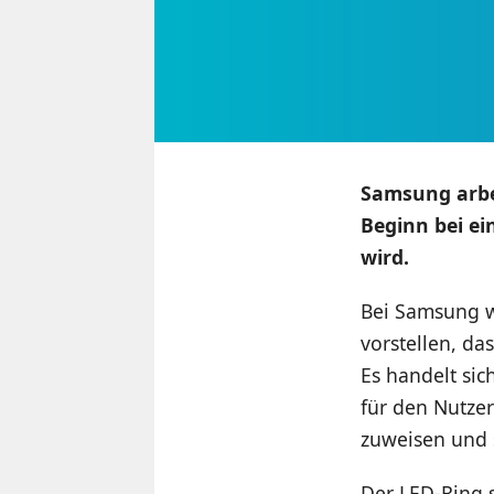
Samsung arbe
Beginn bei ei
wird.
Bei Samsung w
vorstellen, da
Es handelt si
für den Nutze
zuweisen und 
Der LED-Ring s