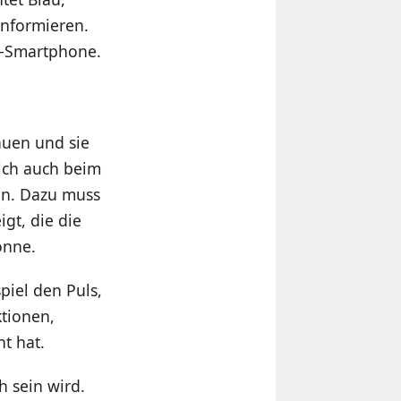
informieren.
r-Smartphone.
auen und sie
ich auch beim
en. Dazu muss
gt, die die
onne.
piel den Puls,
ktionen,
t hat.
h sein wird.