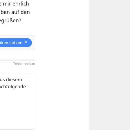
e mir ehrlich
oben auf den
begrüßen?
aken setzen ↗
Fehler melden
us diesem
nachfolgende