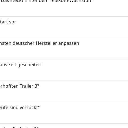
z: Das steckt hinter dem Telekom-Wachstum
art vor
nsten deutscher Hersteller anpassen
tive ist gescheitert
rhofften Trailer 3?
eute sind verrückt“