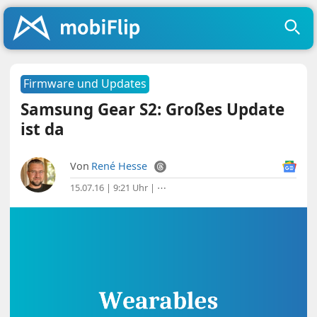
Firmware und Updates
Samsung Gear S2: Großes Update
ist da
Von
René Hesse
15.07.16 | 9:21 Uhr
|
⋯