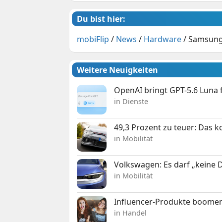
Du bist hier:
mobiFlip
/
News
/
Hardware
/
Samsung 
Weitere Neuigkeiten
OpenAI bringt GPT-5.6 Luna
in Dienste
49,3 Prozent zu teuer: Das 
in Mobilität
Volkswagen: Es darf „keine
in Mobilität
Influencer-Produkte boomen
in Handel