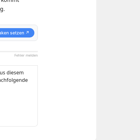
g.
aken setzen ↗
Fehler melden
us diesem
nachfolgende