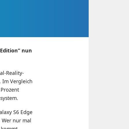
r Edition“ nun
l-Reality-
. Im Vergleich
 Prozent
ssystem.
alaxy S6 Edge
. Wer nur mal
d, kommt