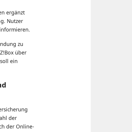
en ergänzt
ng. Nutzer
informieren.
bindung zu
TZ!Box über
oll ein
nd
ersicherung
ahl der
ch der Online-