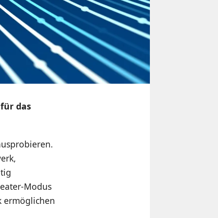
 für das
ausprobieren.
erk,
tig
peater-Modus
rk ermöglichen