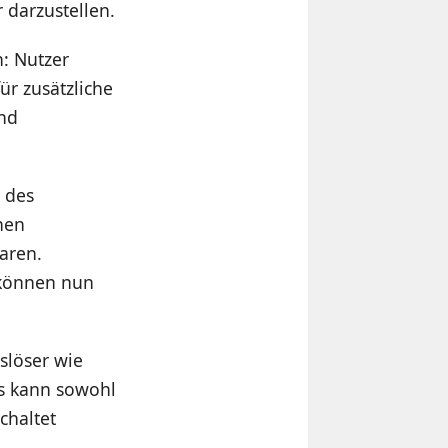
 darzustellen.
: Nutzer
r zusätzliche
und
 des
nen
aren.
 können nun
slöser wie
s kann sowohl
chaltet