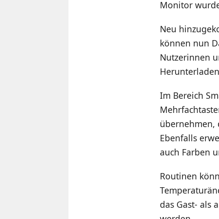
Monitor wurde 
Neu hinzugeko
können nun Da
Nutzerinnen u
Herunterladen
Im Bereich Sm
Mehrfachtaster
übernehmen, d
Ebenfalls erw
auch Farben u
Routinen könn
Temperaturänd
das Gast- als
werden.