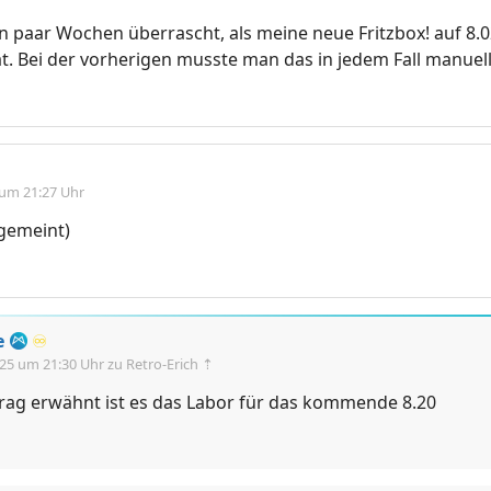
in paar Wochen überrascht, als meine neue Fritzbox! auf 8.0
. Bei der vorherigen musste man das in jedem Fall manuel
 um 21:27 Uhr
 gemeint)
e
♾️
.25 um 21:30 Uhr
zu Retro-Erich ⇡
trag erwähnt ist es das Labor für das kommende 8.20