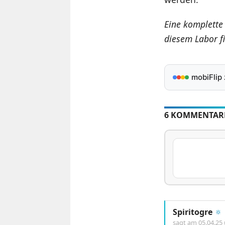
Eine komplette
diesem Labor fi
mobiFlip
6 KOMMENTAR
Spiritogre
🔅
sagt am
05.04.25