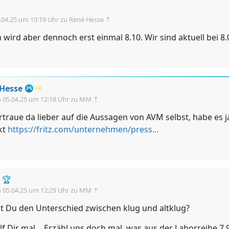
.04.25 um 10:19 Uhr
zu René Hesse ⇡
ird aber dennoch erst einmal 8.10. Wir sind aktuell bei 8.
Hesse
♾️
m
05.04.25 um 12:18 Uhr
zu MM ⇡
rtraue da lieber auf die Aussagen von AVM selbst, habe es 
kt
https://fritz.com/unternehmen/presse/presseinformationen/2025/04/neues-fritz-labor-optimiert-kindersicherung-smart-home-funktionen-und-erhoeht-ausfallschutz/
🏆
m
05.04.25 um 12:29 Uhr
zu MM ⇡
t Du den Unterschied zwischen klug und altklug?
elf Dir mal… Erzähl uns doch mal, was aus der Laborreihe 7