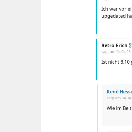
Ich war vor e
upgedated hat
Retro-Erich
🎖
sagt am
04.04.25
Ist nicht 8.10
René Hess
sagt am
04.04
Wie im Bei