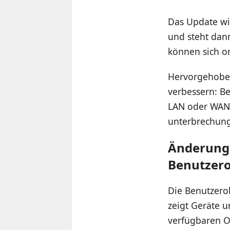
Das Update w
und steht dann
können sich o
Hervorgehoben 
verbessern: B
LAN oder WAN 
unterbrechung
Änderunge
Benutzero
Die Benutzero
zeigt Geräte u
verfügbaren On