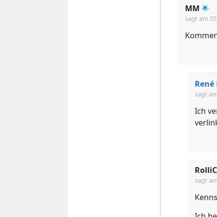
MM
🌟
sagt am
05
Kommen w
René 
sagt a
Ich ve
verlin
RolliC
sagt a
Kenns
Ich h