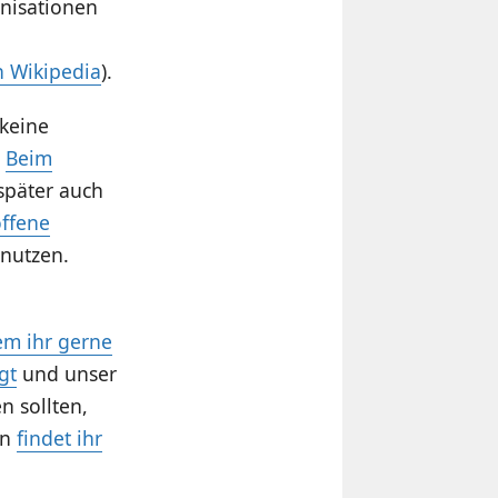
nisationen
h Wikipedia
).
keine
.
Beim
 später auch
offene
 nutzen.
em ihr gerne
gt
und unser
n sollten,
en
findet ihr