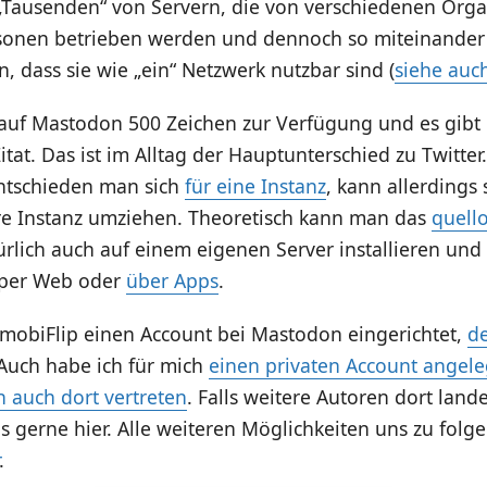
„Tausenden“ von Servern, die von verschiedenen Orga
sonen betrieben werden und dennoch so miteinander
 dass sie wie „ein“ Netzwerk nutzbar sind (
siehe auc
auf Mastodon 500 Zeichen zur Verfügung und es gibt 
itat. Das ist im Alltag der Hauptunterschied zu Twitter
tschieden man sich
für eine Instanz
, kann allerdings
re Instanz umziehen. Theoretisch kann man das
quell
lich auch auf einem eigenen Server installieren und
s per Web oder
über Apps
.
 mobiFlip einen Account bei Mastodon eingerichtet,
d
 Auch habe ich für mich
einen privaten Account angele
n auch dort vertreten
. Falls weitere Autoren dort lande
s gerne hier. Alle weiteren Möglichkeiten uns zu folg
.