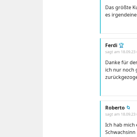
Das größte Ku
es irgendeine
Ferdi
🏆
sagt am
18.09.23
Danke für den
ich nur noch 
zurückgezoge
Roberto
🌀
sagt am
18.09.23
Ich hab mich 
Schwachsinn 