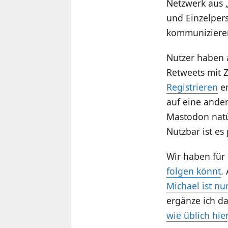
Netzwerk aus 
und Einzelper
kommunizieren,
Nutzer haben 
Retweets mit Z
Registrieren
en
auf eine ande
Mastodon natür
Nutzbar ist e
Wir haben für
folgen könnt
.
Michael ist nu
ergänze ich da
wie üblich hier