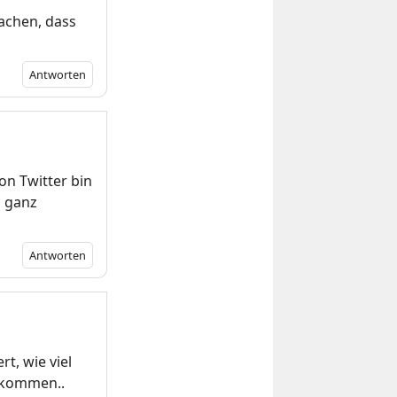
achen, dass
Antworten
on Twitter bin
h ganz
Antworten
t, wie viel
htkommen..