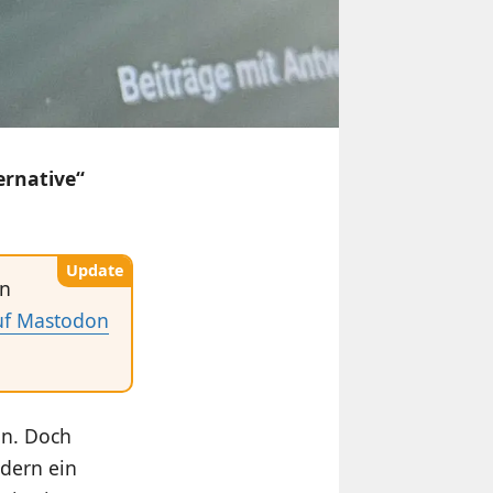
ernative“
Update
hn
uf Mastodon
on. Doch
ndern ein