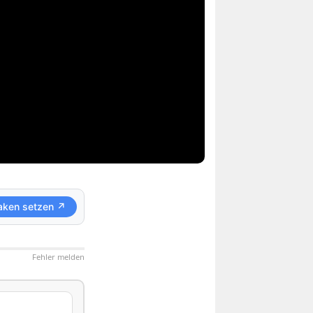
aken setzen ↗
Fehler melden