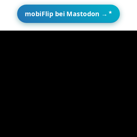
mobiFlip bei Mastodon →