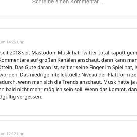
 um 14:26 Uhr
 seit 2018 seit Mastodon. Musk hat Twitter total kaputt g
 Kommentare auf großen Kanälen anschaut, dann kann man
teln. Das Gute daran ist, seit er seine Finger im Spiel hat,
eworden. Das niedrige intellektuelle Niveau der Plattform zei
adurch, wenn man sich die Trends anschaut. Musk hatte ja
ren bald nicht mehr möglich sein soll. Wenn das kommt, d
dgültig vergessen.
 um 12:12 Uhr