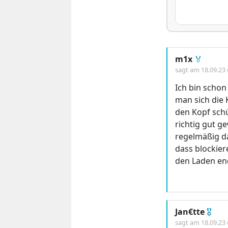
m1x
🏅
sagt am
18.09.23
Ich bin schon
man sich die
den Kopf schüt
richtig gut g
regelmäßig d
dass blockie
den Laden en
Jan€tte
🎖
sagt am
18.09.23