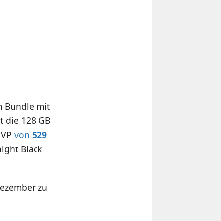
m Bundle mit
t die 128 GB
 UVP
von
529
night Black
Dezember zu