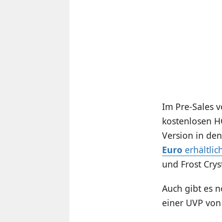
Im Pre-Sales 
kostenlosen H
Version in de
Euro
erhältlic
und Frost Crys
Auch gibt es 
einer UVP von 