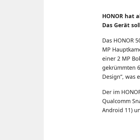
HONOR hat ak
Das Gerät so
Das HONOR 50 
MP Hauptkame
einer 2 MP Bo
gekrümmten 6,
Design“, was 
Der im HONOR 
Qualcomm Snap
Android 11) un