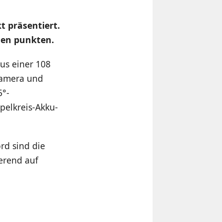
 präsentiert.
nen punkten.
us einer 108
kamera und
5°-
pelkreis-Akku-
rd sind die
erend auf