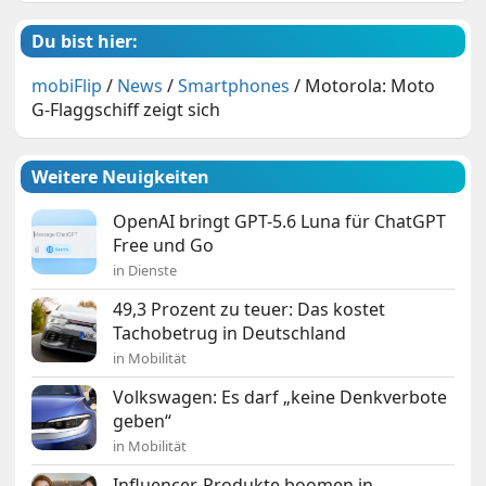
Du bist hier:
mobiFlip
/
News
/
Smartphones
/
Motorola: Moto
G-Flaggschiff zeigt sich
Weitere Neuigkeiten
OpenAI bringt GPT-5.6 Luna für ChatGPT
Free und Go
in Dienste
49,3 Prozent zu teuer: Das kostet
Tachobetrug in Deutschland
in Mobilität
Volkswagen: Es darf „keine Denkverbote
geben“
in Mobilität
Influencer-Produkte boomen in