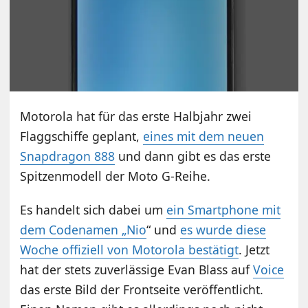
Motorola hat für das erste Halbjahr zwei
Flaggschiffe geplant,
eines mit dem neuen
Snapdragon 888
und dann gibt es das erste
Spitzenmodell der Moto G-Reihe.
Es handelt sich dabei um
ein Smartphone mit
dem Codenamen „Nio
“ und
es wurde diese
Woche offiziell von Motorola bestätigt
. Jetzt
hat der stets zuverlässige Evan Blass auf
Voice
das erste Bild der Frontseite veröffentlicht.