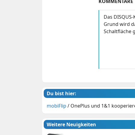
KOMMENTARE
Das DISQUS-K
Grund wird da
Schaltfläche g
Du bist hier:
mobiFlip
/
OnePlus und 1&1 kooperier
Weitere Neuigkeiten