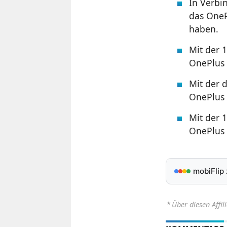
In Verbin
das OneP
haben.
Mit der 1
OnePlus 
Mit der d
OnePlus 
Mit der 
OnePlus 
mobiFlip
⋆
Über diesen Affil