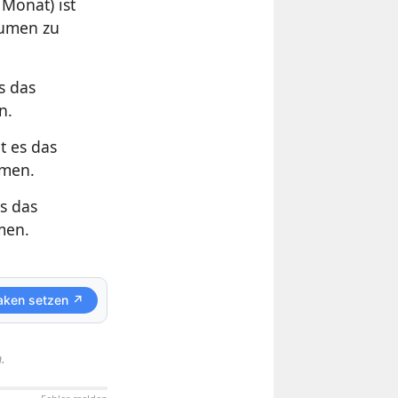
 Monat) ist
lumen zu
s das
n.
t es das
umen.
s das
men.
aken setzen ↗
.