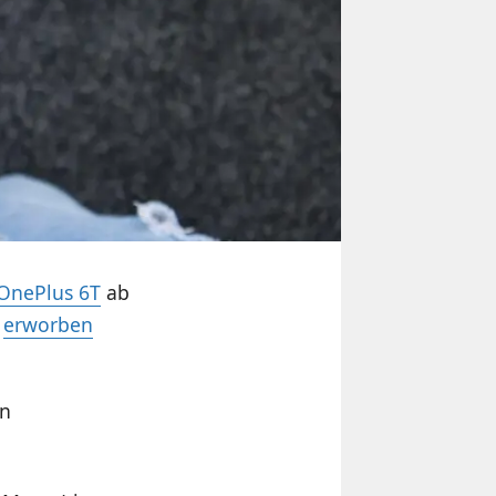
OnePlus 6T
ab
n
erworben
en