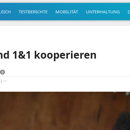
LEICH
TESTBERICHTE
MOBILITÄT
UNTERHALTUNG
nd 1&1 kooperieren
|
⋯