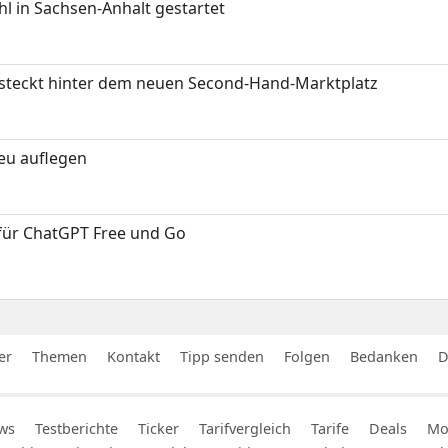
 in Sachsen-Anhalt gestartet
s steckt hinter dem neuen Second-Hand-Marktplatz
neu auflegen
 für ChatGPT Free und Go
er
Themen
Kontakt
Tipp senden
Folgen
Bedanken
D
ws
Testberichte
Ticker
Tarifvergleich
Tarife
Deals
Mob