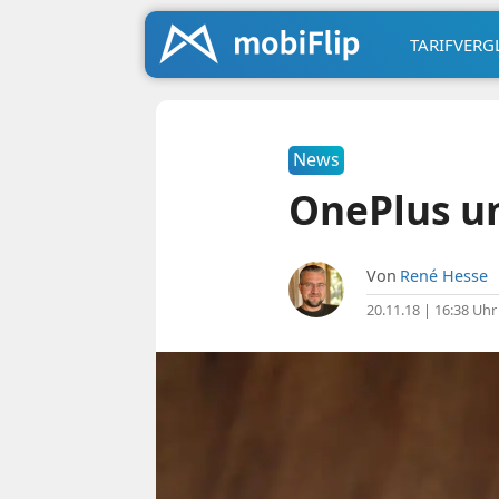
TARIFVERG
News
OnePlus u
Von
René Hesse
20.11.18 | 16:38 Uhr